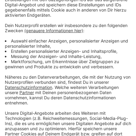
Mitbewerber beleidigt, bedroht und körperlich
angegriffen zu haben.
Wann die Deutzer Kirmes weitergeht, ist nach dem
letzten rechtskräftigen Urteil unklar. Die Stadt Köln
muss das Vergabeverfahren komplett neu aufsetzen,
so das Urteil.
(LE|Archivbild)
Anzeige
Stadt Köln äußert sich:
Anzeige
Auf Radio Köln-Nachfrage sagt die Stadt:
"Die Stadt Köln nimmt den heutigen Beschluss des
OLG eingehend zur Kenntnis und wird nun die
schriftliche Begründung prüfen. Sobald die