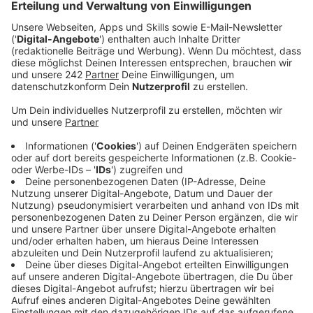
Zweifel an einer der Bewerberinnen.
Veröffentlicht:
Mittwoch, 03.06.2026 15:34
Anzeige
Die Vergabekammer der Bezirksregierung Köln und
auch die Stadt Köln selbst hatten die Vergabe an die
Gemeinschaft Kölner Schausteller zunächst für
rechtmäßig gehalten. Nach erneuter Beschwerde
eines Mitbewerbers hat das Oberlandesgericht
Düsseldorf diese Entscheidung heute jedoch
aufgehoben.
Zudem wurde die GKS, die ursprünglich den Zuschlag
erhalten hatte, als Bewerberin ausgeschlossen.
Hintergrund sind Vorwürfe gegen ein
Vorstandsmitglied: Ihm wird u. a. vorgeworfen, einen